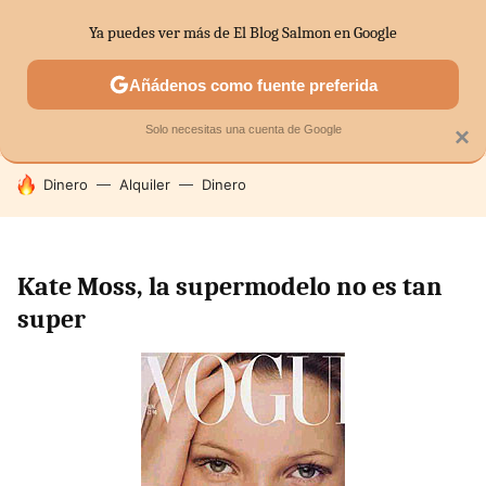
Ya puedes ver más de El Blog Salmon en Google
SECTORES
ECONOMÍA DOMÉSTICA
MERCADOS FINANC
Añádenos como fuente preferida
Solo necesitas una cuenta de Google
×
HOY SE HABLA DE
Dinero
Alquiler
Dinero
Kate Moss, la supermodelo no es tan
super