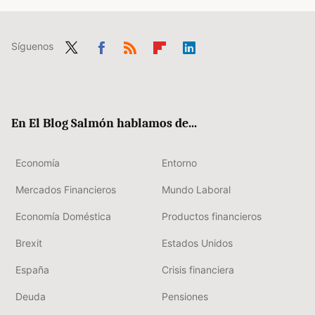
Síguenos
Twit
Fac
RSS
Flip
Link
ter
ebo
boa
edIn
ok
rd
En El Blog Salmón hablamos de...
Economía
Entorno
Mercados Financieros
Mundo Laboral
Economía Doméstica
Productos financieros
Brexit
Estados Unidos
España
Crisis financiera
Deuda
Pensiones