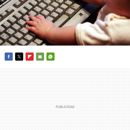
FACEBOOK
TWITTER
FLIPBOARD
E-
WHATSAPP
MAIL