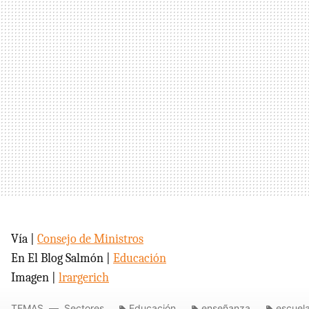
Vía |
Consejo de Ministros
En El Blog Salmón |
Educación
Imagen |
lrargerich
TEMAS
Sectores
Educación
enseñanza
escuela