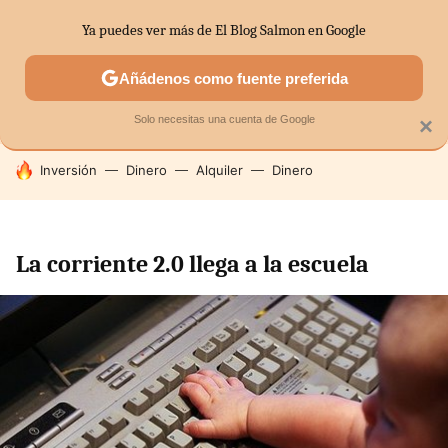
Ya puedes ver más de El Blog Salmon en Google
SECTORES
ECONOMÍA DOMÉSTICA
MERCADOS FINANC
Añádenos como fuente preferida
Solo necesitas una cuenta de Google
×
HOY SE HABLA DE
Inversión
Dinero
Alquiler
Dinero
La corriente 2.0 llega a la escuela