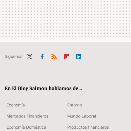
Síguenos
Twit
Fac
RSS
Flip
Link
ter
ebo
boa
edIn
ok
rd
En El Blog Salmón hablamos de...
Economía
Entorno
Mercados Financieros
Mundo Laboral
Economía Doméstica
Productos financieros