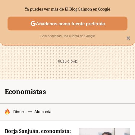
Ya puedes ver más de El Blog Salmon en Google
SECTORES
ECONOMÍA DOMÉSTICA
MERCADOS FINANC
Añádenos como fuente preferida
Solo necesitas una cuenta de Google
×
Economistas
HOY SE HABLA DE
Dinero
Alemania
Borja Sanjuán, economista: