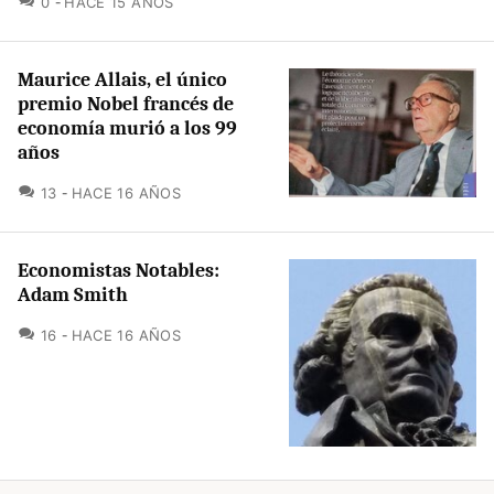
0
HACE 15 AÑOS
Maurice Allais, el único
premio Nobel francés de
economía murió a los 99
años
COMENTARIOS
13
HACE 16 AÑOS
Economistas Notables:
Adam Smith
COMENTARIOS
16
HACE 16 AÑOS