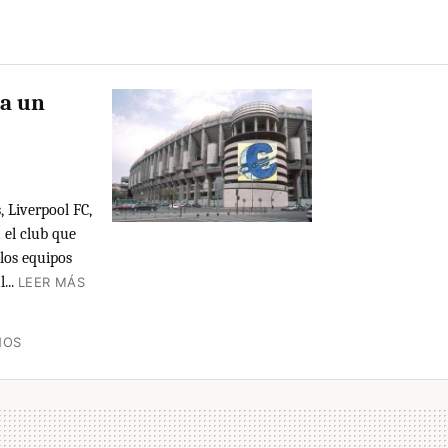
 a un
, Liverpool FC,
 el club que
 los equipos
...
LEER MÁS
ÑOS