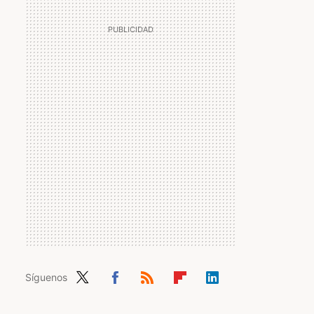
Síguenos
Twit
Fac
RSS
Flip
Link