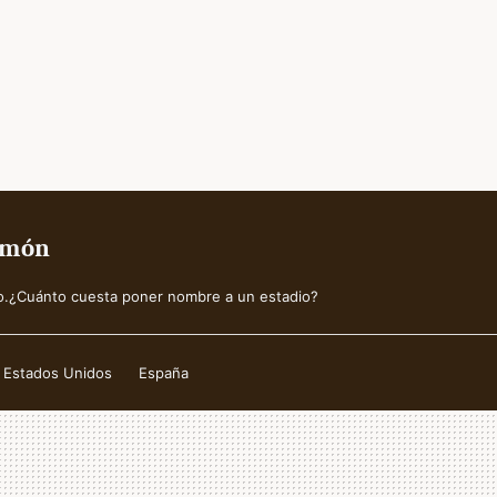
almón
dio.¿Cuánto cuesta poner nombre a un estadio?
Estados Unidos
España