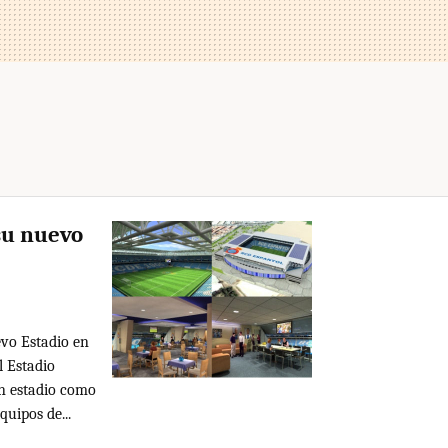
su nuevo
evo Estadio en
l Estadio
n estadio como
quipos de...