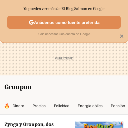
Ya puedes ver más de El Blog Salmon en Google
SECTORES
ECONOMÍA DOMÉSTICA
MERCADOS FINANC
Añádenos como fuente preferida
Solo necesitas una cuenta de Google
×
Groupon
HOY SE HABLA DE
Dinero
Precios
Felicidad
Energía eólica
Pensión
Zynga y Groupon, dos