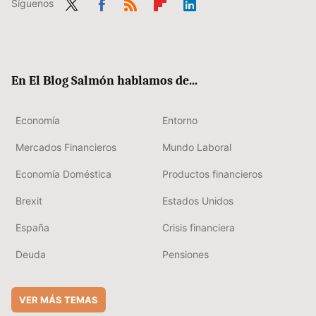
Síguenos
Twit
Fac
RSS
Flip
Link
ter
ebo
boa
edIn
ok
rd
En El Blog Salmón hablamos de...
Economía
Entorno
Mercados Financieros
Mundo Laboral
Economía Doméstica
Productos financieros
Brexit
Estados Unidos
España
Crisis financiera
Deuda
Pensiones
VER MÁS TEMAS