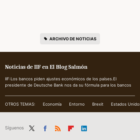
ARCHIVO DE NOTICIAS
Noticias de IIF en El Blog Salmón
IIF:Los bancos piden ajustes económicos de los países.El
presidente de Deutsche Bank nos da su fórmula para los bancos
OTROS TEMAS:
Economía
Entorno
Brexit
Estados Unido
Síguenos
Twit
Fac
RSS
Flip
Link