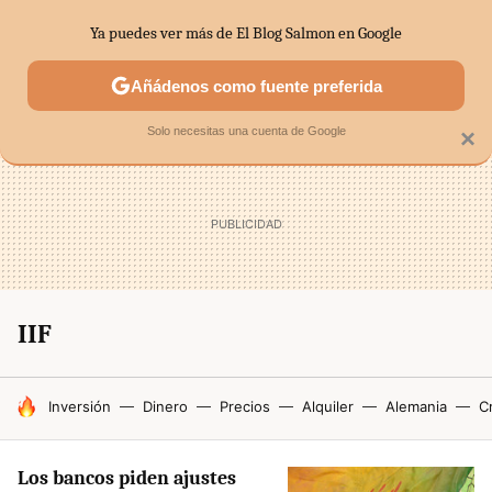
Ya puedes ver más de El Blog Salmon en Google
SECTORES
ECONOMÍA DOMÉSTICA
MERCADOS FINANC
Añádenos como fuente preferida
Solo necesitas una cuenta de Google
×
IIF
HOY SE HABLA DE
Inversión
Dinero
Precios
Alquiler
Alemania
Cr
Los bancos piden ajustes