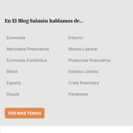
ter
ebo
boa
edIn
ok
rd
En El Blog Salmón hablamos de...
Economía
Entorno
Mercados Financieros
Mundo Laboral
Economía Doméstica
Productos financieros
Brexit
Estados Unidos
España
Crisis financiera
Deuda
Pensiones
VER MÁS TEMAS