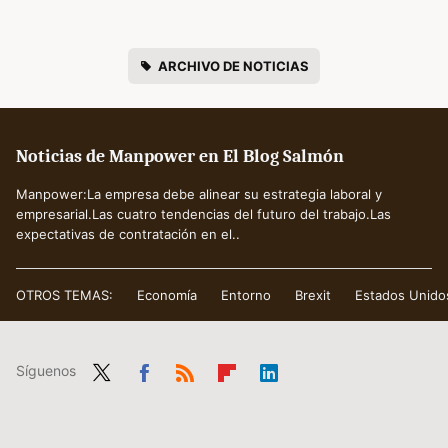
ARCHIVO DE NOTICIAS
Noticias de Manpower en El Blog Salmón
Manpower:La empresa debe alinear su estrategia laboral y
empresarial.Las cuatro tendencias del futuro del trabajo.Las
expectativas de contratación en el..
OTROS TEMAS:
Economía
Entorno
Brexit
Estados Unido
Síguenos
Twit
Fac
RSS
Flip
Link
ter
ebo
boa
edIn