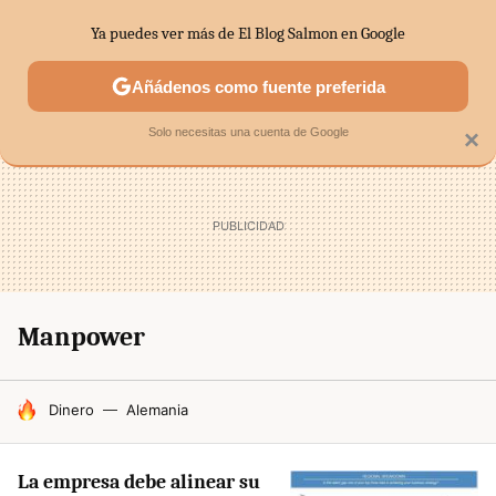
Ya puedes ver más de El Blog Salmon en Google
SECTORES
ECONOMÍA DOMÉSTICA
MERCADOS FINANC
Añádenos como fuente preferida
Solo necesitas una cuenta de Google
×
Manpower
HOY SE HABLA DE
Dinero
Alemania
La empresa debe alinear su