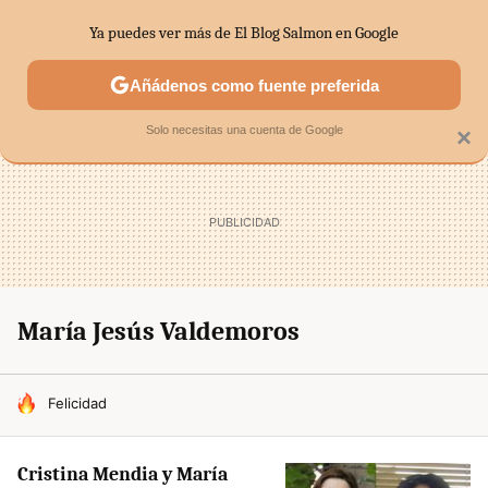
Ya puedes ver más de El Blog Salmon en Google
SECTORES
ECONOMÍA DOMÉSTICA
MERCADOS FINANC
Añádenos como fuente preferida
Solo necesitas una cuenta de Google
×
Marí­a Jesús Valdemoros
HOY SE HABLA DE
Felicidad
Cristina Mendia y María