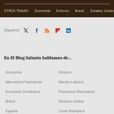
OTROS TEMAS:
Economía
Entorno
Brexit
Estados Unido
Síguenos
Twit
Fac
RSS
Flip
Link
ter
ebo
boa
edIn
ok
rd
En El Blog Salmón hablamos de...
Economía
Entorno
Mercados Financieros
Mundo Laboral
Economía Doméstica
Productos financieros
Brexit
Estados Unidos
España
Crisis financiera