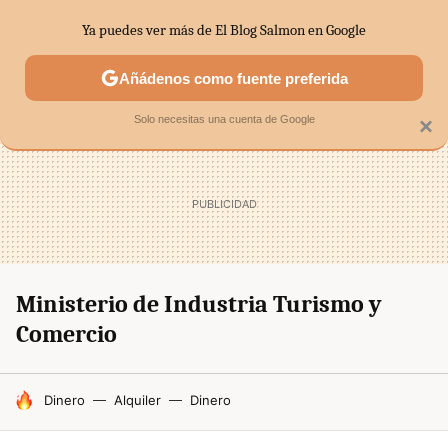
Ya puedes ver más de El Blog Salmon en Google
SECTORES
ECONOMÍA DOMÉSTICA
MERCADOS FINANC
Añádenos como fuente preferida
Solo necesitas una cuenta de Google
×
Ministerio de Industria Turismo y
Comercio
HOY SE HABLA DE
Dinero
Alquiler
Dinero