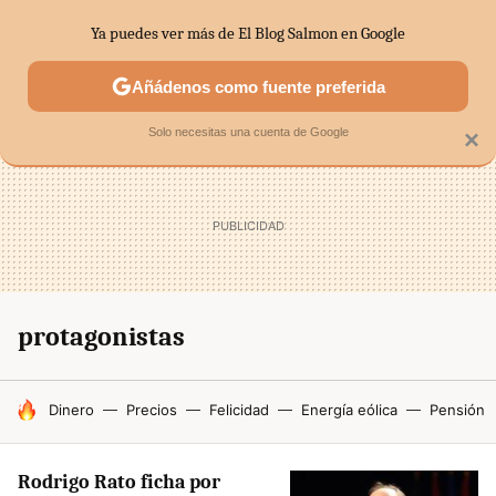
Ya puedes ver más de El Blog Salmon en Google
SECTORES
ECONOMÍA DOMÉSTICA
MERCADOS FINANC
Añádenos como fuente preferida
Solo necesitas una cuenta de Google
×
protagonistas
HOY SE HABLA DE
Dinero
Precios
Felicidad
Energía eólica
Pensión
Rodrigo Rato ficha por