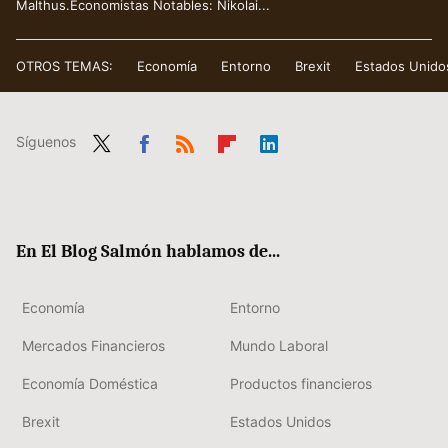
Malthus.Economistas Notables: Nikolai...
OTROS TEMAS:
Economía
Entorno
Brexit
Estados Unido
Síguenos
Twit
Fac
RSS
Flip
Link
ter
ebo
boa
edIn
ok
rd
En El Blog Salmón hablamos de...
Economía
Entorno
Mercados Financieros
Mundo Laboral
Economía Doméstica
Productos financieros
Brexit
Estados Unidos