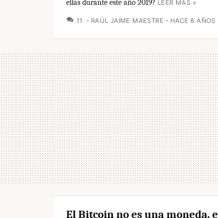
ellas durante este año 2019?
LEER MÁS »
COMENTARIOS
11
RAÚL JAIME MAESTRE
HACE 8 AÑOS
El Bitcoin no es una moneda, e