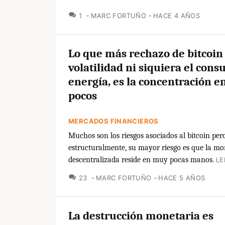
COMENTARIOS
1
MARC FORTUÑO
HACE 4 AÑOS
Lo que más rechazo de bitcoin 
volatilidad ni siquiera el con
energía, es la concentración e
pocos
MERCADOS FINANCIEROS
Muchos son los riesgos asociados al bitcoin pero
estructuralmente, su mayor riesgo es que la m
descentralizada reside en muy pocas manos.
LE
COMENTARIOS
23
MARC FORTUÑO
HACE 5 AÑOS
La destrucción monetaria es