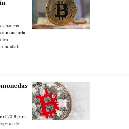
in
los bancos
tica monetaria.
otro
a mundial.
ptomonedas
e el 2018 para
esperar de