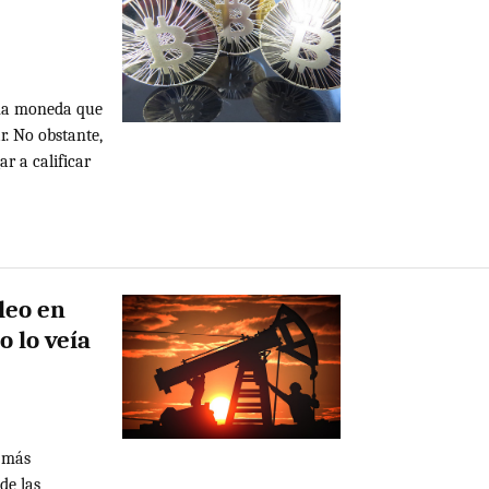
una moneda que
ar. No obstante,
ar a calificar
leo en
 lo veía
a más
de las