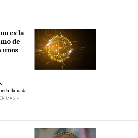
no es la
sumo de
n unos
,
oneda llamada
ER MÁS »