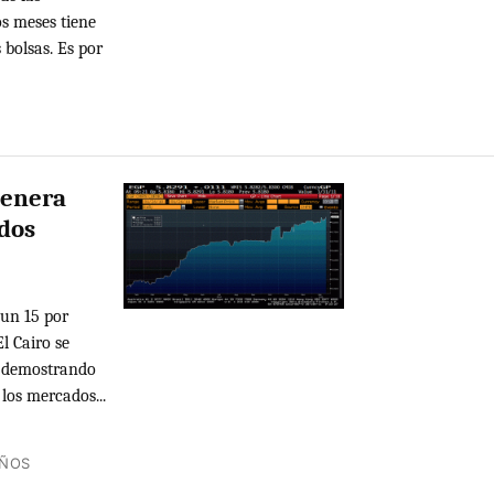
os meses tiene
 bolsas. Es por
genera
dos
 un 15 por
l Cairo se
s, demostrando
 los mercados...
AÑOS