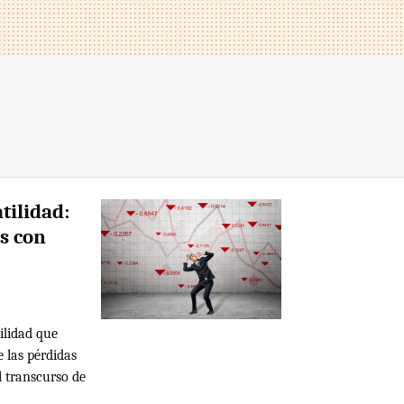
tilidad:
os con
tilidad que
e las pérdidas
l transcurso de