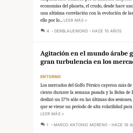
economías del planeta, el crudo, desde hace un
una altísima correlación con la evolución de las
ello por lo...
LEER MÁS »
COMENTARIOS
4
DERBLAUEMOND
HACE 10 AÑOS
Agitación en el mundo árabe 
gran turbulencia en los merca
ENTORNO
Los mercados del Golfo Pérsico cayeron más de
ciento durante la semana pasada y la Bolsa de E
deslizó un 17% sólo en las últimas dos sesione
que se viene un período de alta volatilidad para
LEER MÁS »
COMENTARIOS
1
MARCO ANTONIO MORENO
HACE 16 