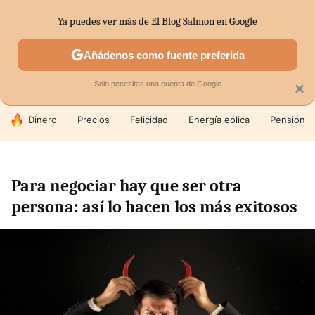
Ya puedes ver más de El Blog Salmon en Google
SECTORES
ECONOMÍA DOMÉSTICA
MERCADOS FINANC
Añádenos como fuente preferida
Solo necesitas una cuenta de Google
×
HOY SE HABLA DE
Dinero
Precios
Felicidad
Energía eólica
Pensión
Para negociar hay que ser otra
persona: así lo hacen los más exitosos