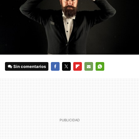
Sin comentarios
FACEBOOK
TWITTER
FLIPBOARD
E-
WHATSAPP
MAIL