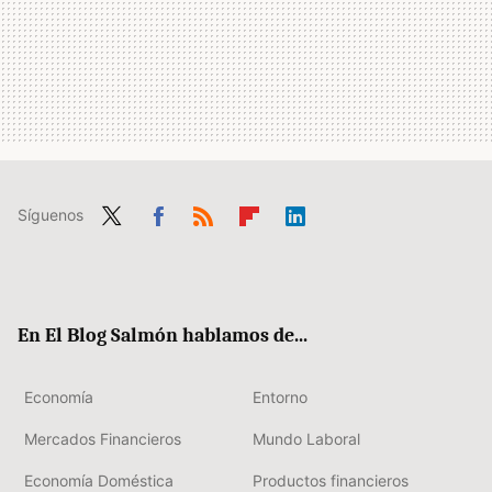
Síguenos
Twit
Fac
RSS
Flip
Link
ter
ebo
boa
edIn
ok
rd
En El Blog Salmón hablamos de...
Economía
Entorno
Mercados Financieros
Mundo Laboral
Economía Doméstica
Productos financieros