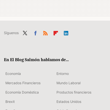
Síguenos
Twit
Fac
RSS
Flip
Link
ter
ebo
boa
edIn
ok
rd
En El Blog Salmón hablamos de...
Economía
Entorno
Mercados Financieros
Mundo Laboral
Economía Doméstica
Productos financieros
Brexit
Estados Unidos