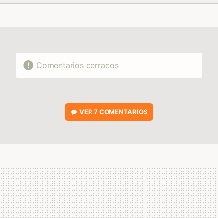
FACEBOOK
TWITTER
FLIPBOARD
E-
WHATSAPP
MAIL
Comentarios cerrados
VER
7 COMENTARIOS