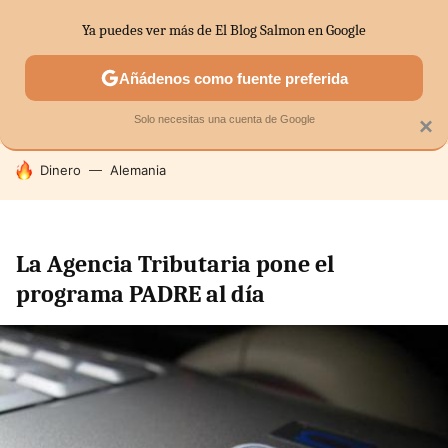
Ya puedes ver más de El Blog Salmon en Google
SECTORES
ECONOMÍA DOMÉSTICA
MERCADOS FINANC
Añádenos como fuente preferida
Solo necesitas una cuenta de Google
×
HOY SE HABLA DE
Dinero
Alemania
La Agencia Tributaria pone el
programa PADRE al día