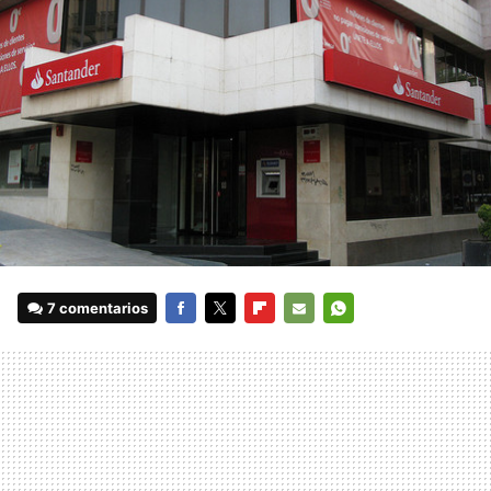
7 comentarios
FACEBOOK
TWITTER
FLIPBOARD
E-
WHATSAPP
MAIL