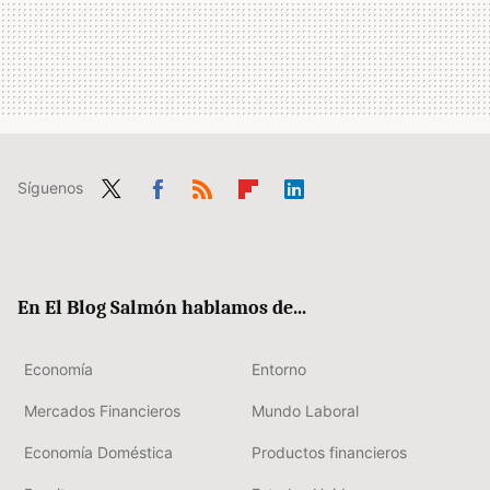
Síguenos
Twit
Fac
RSS
Flip
Link
ter
ebo
boa
edIn
ok
rd
En El Blog Salmón hablamos de...
Economía
Entorno
Mercados Financieros
Mundo Laboral
Economía Doméstica
Productos financieros