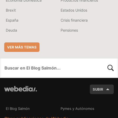
Economía Doméstica
Productos financieros
Brexit
Estados Unidos
España
Crisis financiera
Deuda
Pensiones
VER MÁS TEMAS
BUSC
SUBIR
El Blog Salmón
Pymes y Autónomos