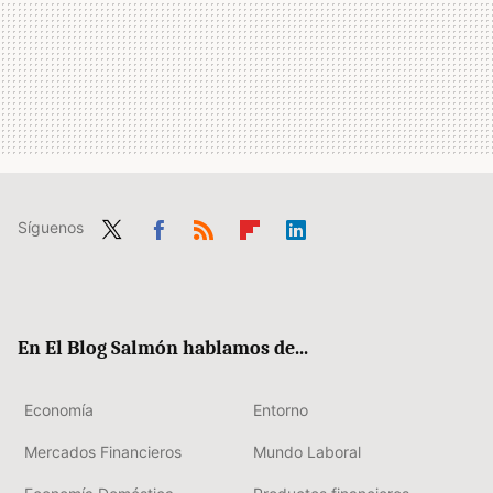
Síguenos
Twit
Fac
RSS
Flip
Link
ter
ebo
boa
edIn
ok
rd
En El Blog Salmón hablamos de...
Economía
Entorno
Mercados Financieros
Mundo Laboral