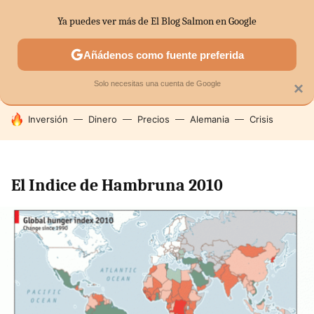
Ya puedes ver más de El Blog Salmon en Google
SECTORES
ECONOMÍA DOMÉSTICA
MERCADOS FINANC
Añádenos como fuente preferida
Solo necesitas una cuenta de Google
×
HOY SE HABLA DE
Inversión
Dinero
Precios
Alemania
Crisis
El Indice de Hambruna 2010