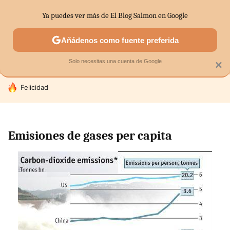
Ya puedes ver más de El Blog Salmon en Google
MENÚ
NUEVO
Añádenos como fuente preferida
SECTORES
ECONOMÍA DOMÉSTICA
MERCADOS FINANC
Solo necesitas una cuenta de Google
×
HOY SE HABLA DE
Felicidad
Emisiones de gases per capita