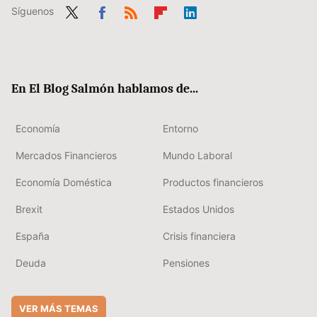
Síguenos
Twit
Fac
RSS
Flip
Link
ter
ebo
boa
edIn
ok
rd
En El Blog Salmón hablamos de...
Economía
Entorno
Mercados Financieros
Mundo Laboral
Economía Doméstica
Productos financieros
Brexit
Estados Unidos
España
Crisis financiera
Deuda
Pensiones
VER MÁS TEMAS