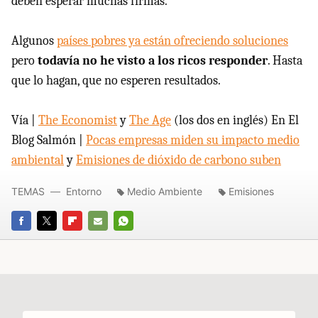
deben esperar muchas firmas.
Algunos
países pobres ya están ofreciendo soluciones
pero
todavía no he visto a los ricos responder
. Hasta
que lo hagan, que no esperen resultados.
Vía |
The Economist
y
The Age
(los dos en inglés) En El
Blog Salmón |
Pocas empresas miden su impacto medio
ambiental
y
Emisiones de dióxido de carbono suben
TEMAS
Entorno
Medio Ambiente
Emisiones
FACEBOOK
TWITTER
FLIPBOARD
E-
WHATSAPP
MAIL