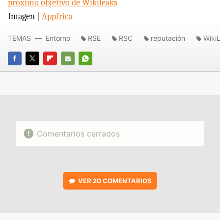
próximo objetivo de Wikileaks
Imagen |
Appfrica
TEMAS
Entorno
RSE
RSC
reputación
Wiki
FACEBOOK
TWITTER
FLIPBOARD
E-
WHATSAPP
MAIL
Comentarios cerrados
VER
20 COMENTARIOS