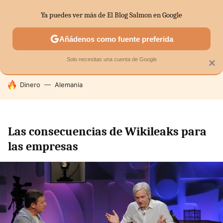
Ya puedes ver más de El Blog Salmon en Google
SECTORES
ECONOMÍA DOMÉSTICA
MERCADOS FINANC
Añádenos como fuente preferida
Solo necesitas una cuenta de Google
×
HOY SE HABLA DE
Dinero
Alemania
Las consecuencias de Wikileaks para
las empresas