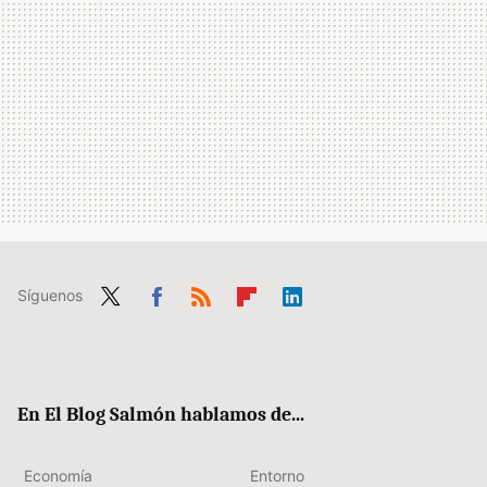
Síguenos
Twit
Fac
RSS
Flip
Link
ter
ebo
boa
edIn
ok
rd
En El Blog Salmón hablamos de...
Economía
Entorno