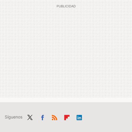
Síguenos
Twit
Fac
RSS
Flip
Link