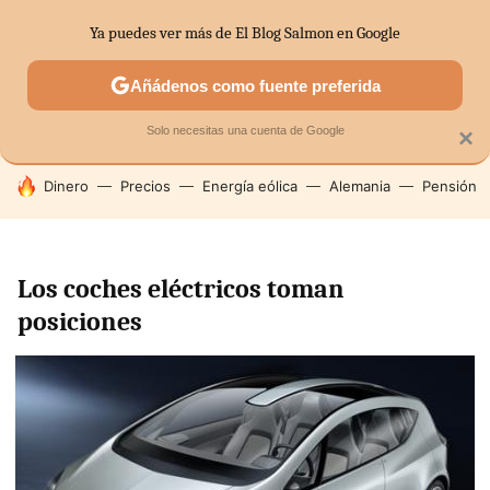
Ya puedes ver más de El Blog Salmon en Google
SECTORES
ECONOMÍA DOMÉSTICA
MERCADOS FINANC
Añádenos como fuente preferida
Solo necesitas una cuenta de Google
×
HOY SE HABLA DE
Dinero
Precios
Energía eólica
Alemania
Pensión
Los coches eléctricos toman
posiciones