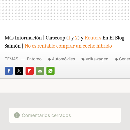
Más Información | Carscoop (
1
y
2
) y
Reuters
En El Blog
Salmón |
No es rentable comprar un coche híbrido
TEMAS
Entorno
Automóviles
Volkswagen
Gener
FACEBOOK
TWITTER
FLIPBOARD
E-
WHATSAPP
MAIL
Comentarios cerrados