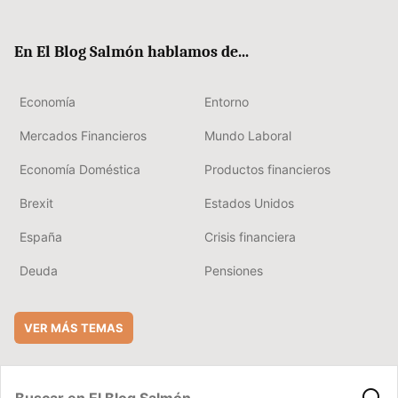
ter
ebo
boa
edIn
ok
rd
En El Blog Salmón hablamos de...
Economía
Entorno
Mercados Financieros
Mundo Laboral
Economía Doméstica
Productos financieros
Brexit
Estados Unidos
España
Crisis financiera
Deuda
Pensiones
VER MÁS TEMAS