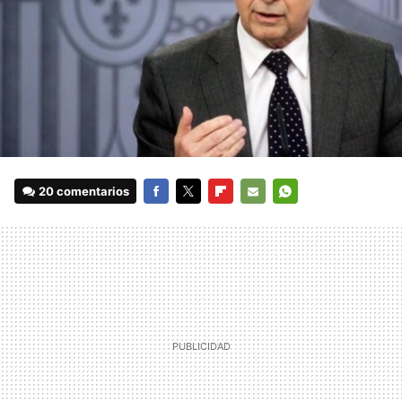
20 comentarios
FACEBOOK
TWITTER
FLIPBOARD
E-
WHATSAPP
MAIL