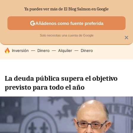
Ya puedes ver más de El Blog Salmon en Google
SECTORES
ECONOMÍA DOMÉSTICA
MERCADOS FINANC
Añádenos como fuente preferida
Solo necesitas una cuenta de Google
×
HOY SE HABLA DE
Inversión
Dinero
Alquiler
Dinero
La deuda pública supera el objetivo
previsto para todo el año