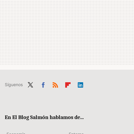
Síguenos
Twit
Fac
RSS
Flip
Link
ter
ebo
boa
edIn
ok
rd
En El Blog Salmón hablamos de...