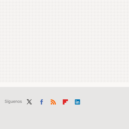
Síguenos
Twit
Fac
RSS
Flip
Link
ter
ebo
boa
edIn
ok
rd