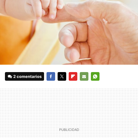
2 comentarios
FACEBOOK
TWITTER
FLIPBOARD
E-
WHATSAPP
MAIL