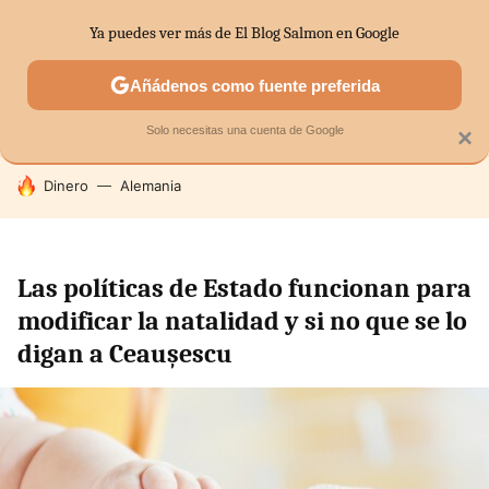
Ya puedes ver más de El Blog Salmon en Google
SECTORES
ECONOMÍA DOMÉSTICA
MERCADOS FINANC
Añádenos como fuente preferida
Solo necesitas una cuenta de Google
×
HOY SE HABLA DE
Dinero
Alemania
Las políticas de Estado funcionan para
modificar la natalidad y si no que se lo
digan a Ceaușescu