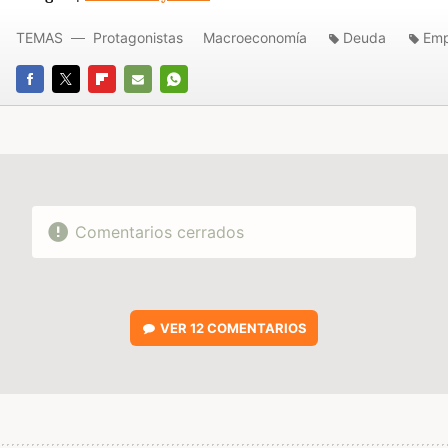
TEMAS
Protagonistas
Macroeconomía
Deuda
Emp
FACEBOOK
TWITTER
FLIPBOARD
E-
WHATSAPP
MAIL
Comentarios cerrados
VER
12 COMENTARIOS