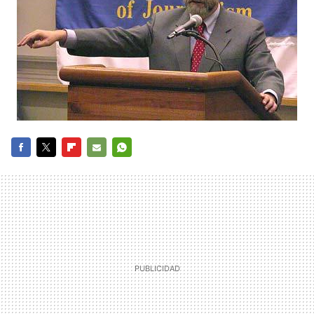
FACEBOOK
TWITTER
FLIPBOARD
E-
WHATSAPP
MAIL