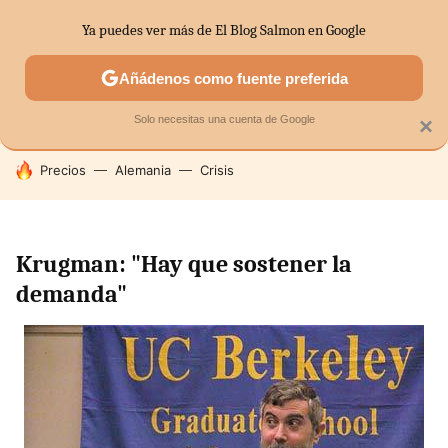
Ya puedes ver más de El Blog Salmon en Google
SECTORES
ECONOMÍA DOMÉSTICA
MERCADOS FINANC
Añádenos como fuente preferida
Solo necesitas una cuenta de Google
×
HOY SE HABLA DE
Precios
Alemania
Crisis
Krugman: "Hay que sostener la
demanda"