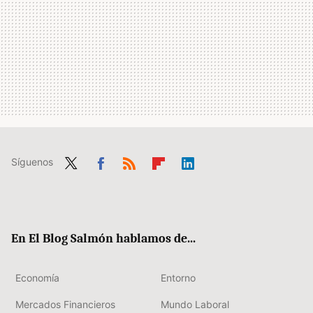
Síguenos
Twit
Fac
RSS
Flip
Link
ter
ebo
boa
edIn
ok
rd
En El Blog Salmón hablamos de...
Economía
Entorno
Mercados Financieros
Mundo Laboral