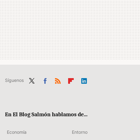
Síguenos
Twit
Fac
RSS
Flip
Link
ter
ebo
boa
edIn
ok
rd
En El Blog Salmón hablamos de...
Economía
Entorno