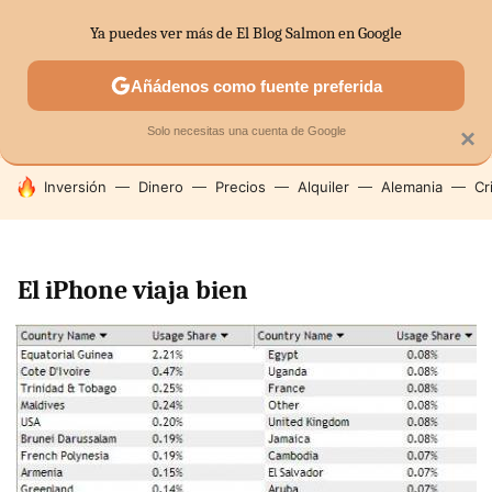
Ya puedes ver más de El Blog Salmon en Google
SECTORES
ECONOMÍA DOMÉSTICA
MERCADOS FINANC
Añádenos como fuente preferida
Solo necesitas una cuenta de Google
×
HOY SE HABLA DE
Inversión
Dinero
Precios
Alquiler
Alemania
Cr
El iPhone viaja bien