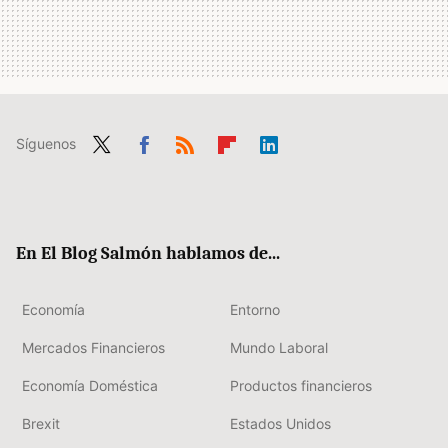
Síguenos
Twit
Fac
RSS
Flip
Link
ter
ebo
boa
edIn
ok
rd
En El Blog Salmón hablamos de...
Economía
Entorno
Mercados Financieros
Mundo Laboral
Economía Doméstica
Productos financieros
Brexit
Estados Unidos