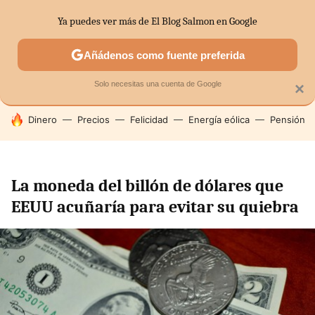
Ya puedes ver más de El Blog Salmon en Google
SECTORES
ECONOMÍA DOMÉSTICA
MERCADOS FINANC
Añádenos como fuente preferida
Solo necesitas una cuenta de Google
×
HOY SE HABLA DE
Dinero
Precios
Felicidad
Energía eólica
Pensión
La moneda del billón de dólares que
EEUU acuñaría para evitar su quiebra