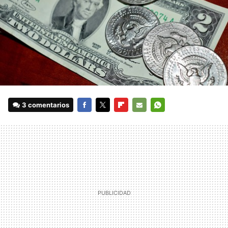
3 comentarios
FACEBOOK
TWITTER
FLIPBOARD
E-
WHATSAPP
MAIL