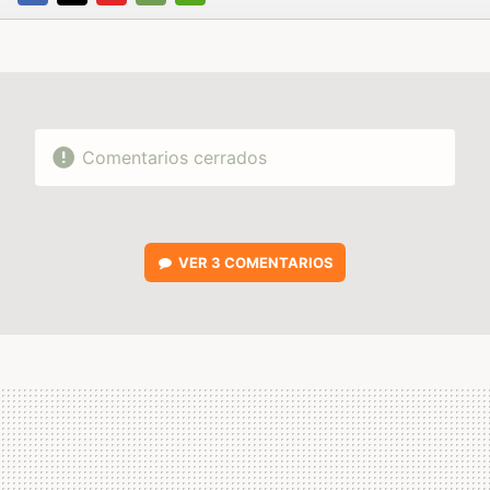
FACEBOOK
TWITTER
FLIPBOARD
E-
WHATSAPP
MAIL
Comentarios cerrados
VER
3 COMENTARIOS