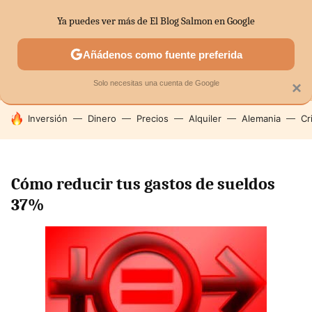
Ya puedes ver más de El Blog Salmon en Google
MENÚ
NUEVO
Añádenos como fuente preferida
SECTORES
ECONOMÍA DOMÉSTICA
MERCADOS FINANC
Solo necesitas una cuenta de Google
×
HOY SE HABLA DE
Inversión
Dinero
Precios
Alquiler
Alemania
Cr
Cómo reducir tus gastos de sueldos
37%