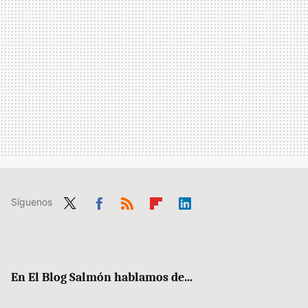
Síguenos
Twit
Fac
RSS
Flip
Link
ter
ebo
boa
edIn
ok
rd
En El Blog Salmón hablamos de...