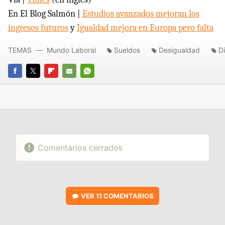
En El Blog Salmón |
Estudios avanzados mejoran los
ingresos futuros
y
Igualdad mejora en Europa pero falta
TEMAS
Mundo Laboral
Sueldos
Desigualdad
D
FACEBOOK
TWITTER
FLIPBOARD
E-
WHATSAPP
MAIL
Comentarios cerrados
VER
11 COMENTARIOS