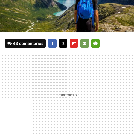
43 comentarios
FACEBOOK
TWITTER
FLIPBOARD
E-
WHATSAPP
MAIL