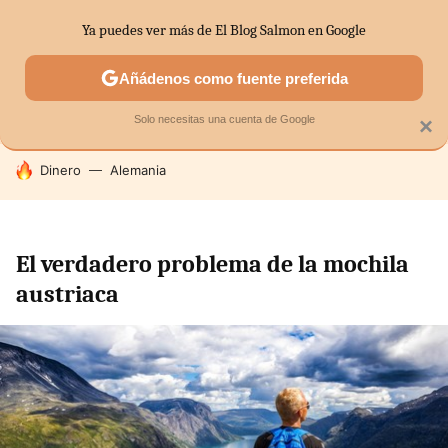
Ya puedes ver más de El Blog Salmon en Google
SECTORES
ECONOMÍA DOMÉSTICA
MERCADOS FINANC
Añádenos como fuente preferida
Solo necesitas una cuenta de Google
×
HOY SE HABLA DE
Dinero
Alemania
El verdadero problema de la mochila
austriaca