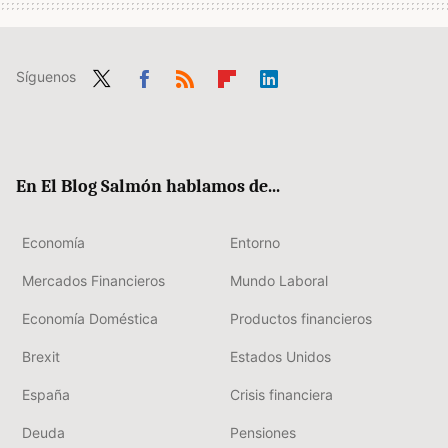
Síguenos
Twit
Fac
RSS
Flip
Link
ter
ebo
boa
edIn
ok
rd
En El Blog Salmón hablamos de...
Economía
Entorno
Mercados Financieros
Mundo Laboral
Economía Doméstica
Productos financieros
Brexit
Estados Unidos
España
Crisis financiera
Deuda
Pensiones