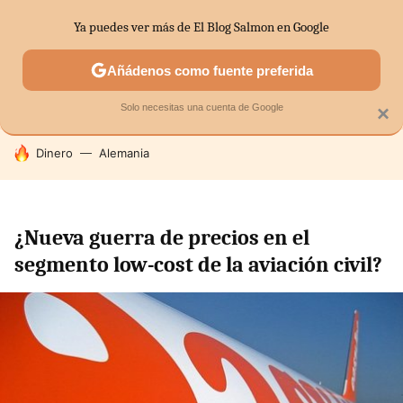
Ya puedes ver más de El Blog Salmon en Google
SECTORES
ECONOMÍA DOMÉSTICA
MERCADOS FINANC
Añádenos como fuente preferida
Solo necesitas una cuenta de Google
×
HOY SE HABLA DE
Dinero
Alemania
¿Nueva guerra de precios en el
segmento low-cost de la aviación civil?