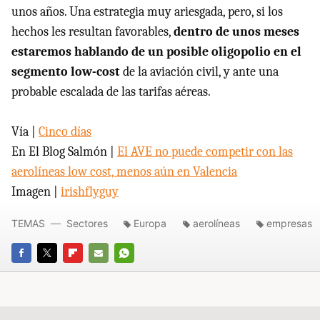
unos años. Una estrategia muy ariesgada, pero, si los
hechos les resultan favorables,
dentro de unos meses
estaremos hablando de un posible oligopolio en el
segmento low-cost
de la aviación civil, y ante una
probable escalada de las tarifas aéreas.
Vía |
Cinco días
En El Blog Salmón |
El
AVE
no puede competir con las
aerolíneas low cost, menos aún en Valencia
Imagen |
irishflyguy
TEMAS
Sectores
Europa
aerolíneas
empresas
FACEBOOK
TWITTER
FLIPBOARD
E-
WHATSAPP
MAIL