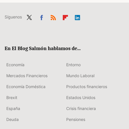
Síguenos
Twit
Fac
RSS
Flip
Link
ter
ebo
boa
edIn
ok
rd
En El Blog Salmón hablamos de...
Economía
Entorno
Mercados Financieros
Mundo Laboral
Economía Doméstica
Productos financieros
Brexit
Estados Unidos
España
Crisis financiera
Deuda
Pensiones