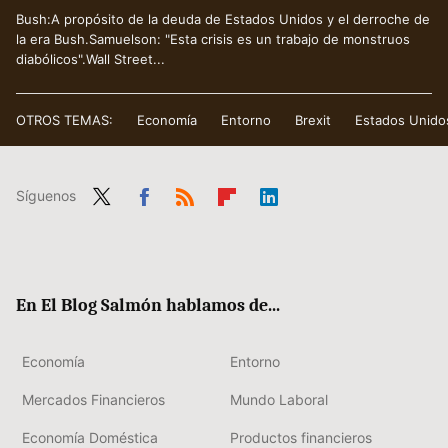
Bush:A propósito de la deuda de Estados Unidos y el derroche de
la era Bush.Samuelson: "Esta crisis es un trabajo de monstruos
diabólicos".Wall Street...
OTROS TEMAS:
Economía
Entorno
Brexit
Estados Unido
Síguenos
Twit
Fac
RSS
Flip
Link
ter
ebo
boa
edIn
ok
rd
En El Blog Salmón hablamos de...
Economía
Entorno
Mercados Financieros
Mundo Laboral
Economía Doméstica
Productos financieros