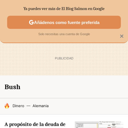
Ya puedes ver más de El Blog Salmon en Google
SECTORES
ECONOMÍA DOMÉSTICA
MERCADOS FINANC
Añádenos como fuente preferida
Solo necesitas una cuenta de Google
×
Bush
HOY SE HABLA DE
Dinero
Alemania
A propósito de la deuda de