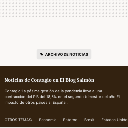
ARCHIVO DE NOTICIAS
Noticias de Contagio en El Blog Salmón
Contagio:La pésima gestión de la pandemia lleva a una
contracción del PIB del 18,5% en el segundo trimestre del año.El
impacto de otros países si España..
OTROS TEMAS:
Economía
Entorno
Brexit
Estados Unido