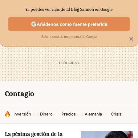
Ya puedes ver más de El Blog Salmon en Google
SECTORES
ECONOMÍA DOMÉSTICA
MERCADOS FINANC
Añádenos como fuente preferida
Solo necesitas una cuenta de Google
×
Contagio
HOY SE HABLA DE
Inversión
Dinero
Precios
Alemania
Crisis
La pésima gestión de la