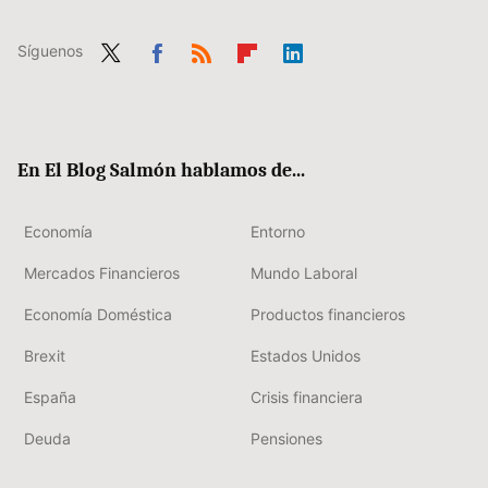
Síguenos
Twit
Fac
RSS
Flip
Link
ter
ebo
boa
edIn
ok
rd
En El Blog Salmón hablamos de...
Economía
Entorno
Mercados Financieros
Mundo Laboral
Economía Doméstica
Productos financieros
Brexit
Estados Unidos
España
Crisis financiera
Deuda
Pensiones