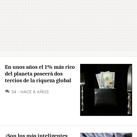
En unos años el 1% más rico
del planeta poseerá dos
tercios de la riqueza global
COMENTARIOS
34
HACE 8 AÑOS
¿Son los más inteligentes