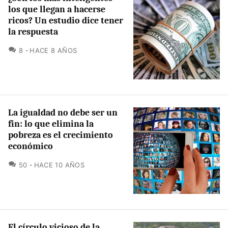
los que llegan a hacerse
ricos? Un estudio dice tener
la respuesta
COMENTARIOS
8
HACE 8 AÑOS
La igualdad no debe ser un
fin: lo que elimina la
pobreza es el crecimiento
económico
COMENTARIOS
50
HACE 10 AÑOS
El círculo vicioso de la