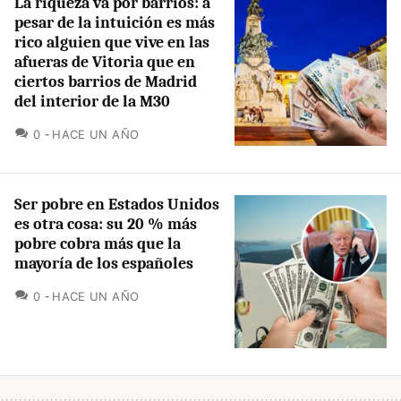
La riqueza va por barrios: a
pesar de la intuición es más
rico alguien que vive en las
afueras de Vitoria que en
ciertos barrios de Madrid
del interior de la M30
COMENTARIOS
0
HACE UN AÑO
Ser pobre en Estados Unidos
es otra cosa: su 20 % más
pobre cobra más que la
mayoría de los españoles
COMENTARIOS
0
HACE UN AÑO