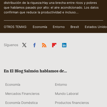
distribución de la riqueza:Hay una brecha entre ricos y pobres
que habíamos pasado por alto: el aire acondicionado. Los datos
confirman que reduce la productividad e incluso...
OTROS TEMAS:
Economía
Entorno
Brexit
Estados Unido
Síguenos
Twit
Fac
RSS
Flip
Link
ter
ebo
boa
edIn
ok
rd
En El Blog Salmón hablamos de...
Economía
Entorno
Mercados Financieros
Mundo Laboral
Economía Doméstica
Productos financieros