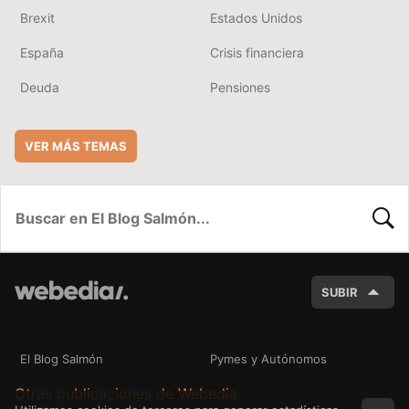
Brexit
Estados Unidos
España
Crisis financiera
Deuda
Pensiones
VER MÁS TEMAS
BUSC
SUBIR
El Blog Salmón
Pymes y Autónomos
Otras publicaciones de Webedia