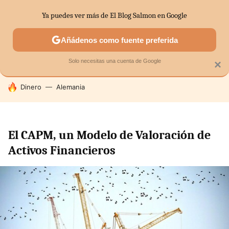
Ya puedes ver más de El Blog Salmon en Google
SECTORES
ECONOMÍA DOMÉSTICA
MERCADOS FINANC
Añádenos como fuente preferida
Solo necesitas una cuenta de Google
×
HOY SE HABLA DE
Dinero
Alemania
El CAPM, un Modelo de Valoración de
Activos Financieros