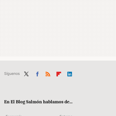
Síguenos
Twit
Fac
RSS
Flip
Link
ter
ebo
boa
edIn
ok
rd
En El Blog Salmón hablamos de...