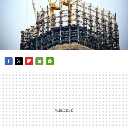
FACEBOOK
TWITTER
FLIPBOARD
E-
WHATSAPP
MAIL