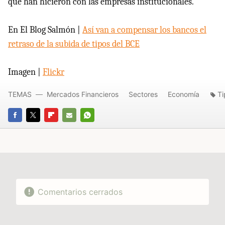
que han hicieron con las empresas institucionales.
En El Blog Salmón |
Así van a compensar los bancos el
retraso de la subida de tipos del BCE
Imagen |
Flickr
TEMAS
Mercados Financieros
Sectores
Economía
Ti
FACEBOOK
TWITTER
FLIPBOARD
E-
WHATSAPP
MAIL
Comentarios cerrados