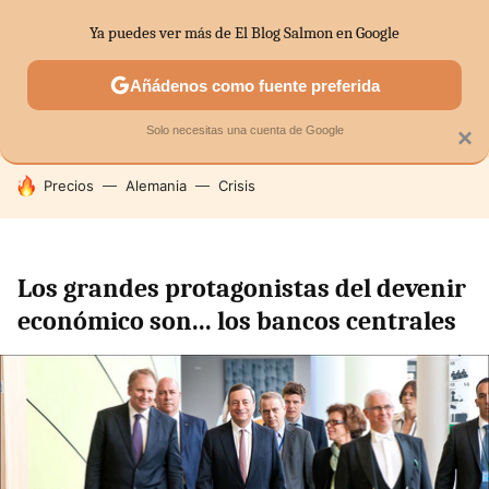
Ya puedes ver más de El Blog Salmon en Google
SECTORES
ECONOMÍA DOMÉSTICA
MERCADOS FINANC
Añádenos como fuente preferida
Solo necesitas una cuenta de Google
×
HOY SE HABLA DE
Precios
Alemania
Crisis
Los grandes protagonistas del devenir
económico son... los bancos centrales