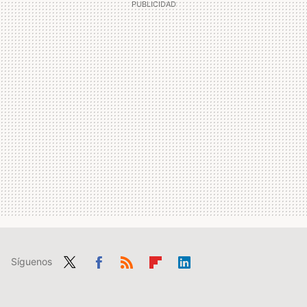
Síguenos
Twit
Fac
RSS
Flip
Link
ter
ebo
boa
edIn