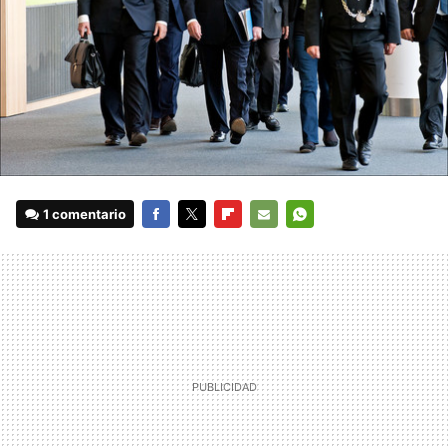
1 comentario
FACEBOOK
TWITTER
FLIPBOARD
E-
WHATSAPP
MAIL