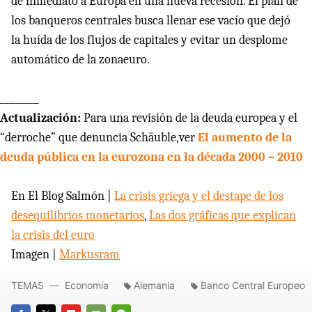
de inmediato a Europa en una nueva recesión. El plan de
los banqueros centrales busca llenar ese vacío que dejó
la huída de los flujos de capitales y evitar un desplome
automático de la zonaeuro.
________
Actualización:
Para una revisión de la deuda europea y el
“derroche” que denuncia Schäuble,ver
El aumento de la
deuda pública en la eurozona en la década 2000 – 2010
En El Blog Salmón |
La crisis griega y el destape de los
desequilibrios monetarios
,
Las dos gráficas que explican
la crisis del euro
Imagen |
Markusram
TEMAS
Economía
Alemania
Banco Central Europeo