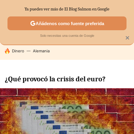
Ya puedes ver más de El Blog Salmon en Google
SECTORES
ECONOMÍA DOMÉSTICA
MERCADOS FINANC
Añádenos como fuente preferida
Solo necesitas una cuenta de Google
×
HOY SE HABLA DE
Dinero
Alemania
¿Qué provocó la crisis del euro?