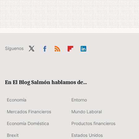
Síguenos
Twit
Fac
RSS
Flip
Link
ter
ebo
boa
edIn
ok
rd
En El Blog Salmón hablamos de...
Economía
Entorno
Mercados Financieros
Mundo Laboral
Economía Doméstica
Productos financieros
Brexit
Estados Unidos