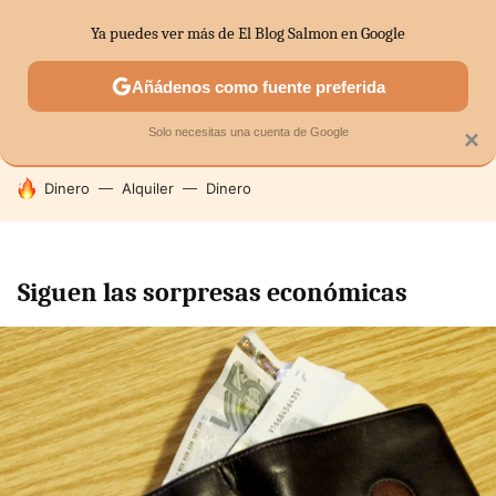
Ya puedes ver más de El Blog Salmon en Google
SECTORES
ECONOMÍA DOMÉSTICA
MERCADOS FINANC
Añádenos como fuente preferida
Solo necesitas una cuenta de Google
×
HOY SE HABLA DE
Dinero
Alquiler
Dinero
Siguen las sorpresas económicas