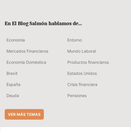
Twit
Fac
RSS
Flip
Link
ter
ebo
boa
edIn
ok
rd
En El Blog Salmón hablamos de...
Economía
Entorno
Mercados Financieros
Mundo Laboral
Economía Doméstica
Productos financieros
Brexit
Estados Unidos
España
Crisis financiera
Deuda
Pensiones
VER MÁS TEMAS