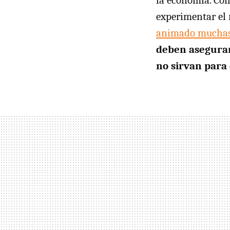
la economía. Com
experimentar el r
animado muchas v
deben asegurar 
no sirvan para