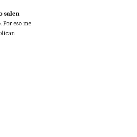
o salen
o
. Por eso me
plican