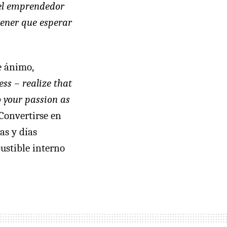
 el emprendedor
tener que esperar
e ánimo,
ss – realize that
o your passion as
(Convertirse en
as y días
ustible interno