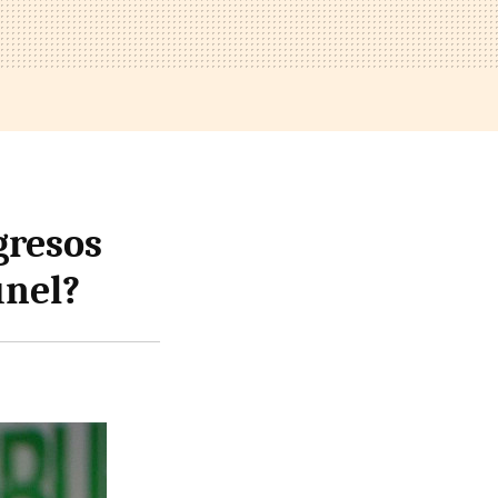
gresos
únel?