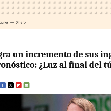
quiler
Dinero
gra un incremento de sus in
onóstico: ¿Luz al final del t
FACEBOOK
TWITTER
FLIPBOARD
E-
MAIL