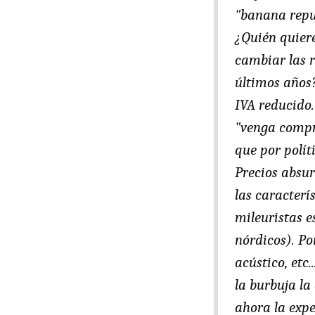
"banana repub
¿Quién quiere
cambiar las r
últimos años?
IVA reducido.
"venga compra
que por polít
Precios absur
las caracterí
mileuristas e
nórdicos). Po
acústico, etc
la burbuja la
ahora la expe