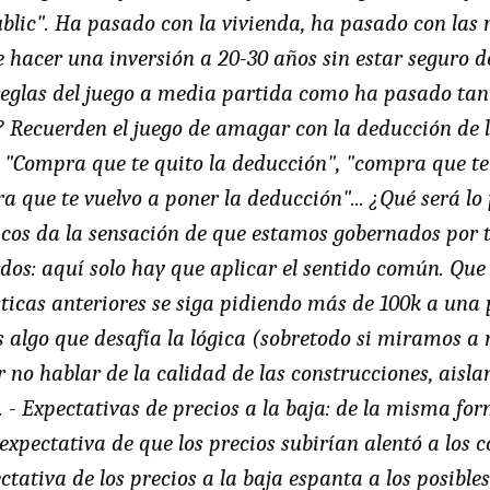
lic". Ha pasado con la vivienda, ha pasado con las 
 hacer una inversión a 20-30 años sin estar seguro d
eglas del juego a media partida como ha pasado tant
 Recuerden el juego de amagar con la deducción de la
 "Compra que te quito la deducción", "compra que te 
 que te vuelvo a poner la deducción"... ¿Qué será l
icos da la sensación de que estamos gobernados por tri
dos: aquí solo hay que aplicar el sentido común. Que
sticas anteriores se siga pidiendo más de 100k a una 
s algo que desafía la lógica (sobretodo si miramos a 
r no hablar de la calidad de las construcciones, aisl
... - Expectativas de precios a la baja: de la misma f
 expectativa de que los precios subirían alentó a los
ctativa de los precios a la baja espanta a los posibl