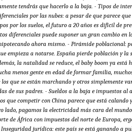
mente tendrás que hacerlo a la baja. - Tipos de int
diferenciales por las nubes: a pesar de que parece qu
os por los suelos, el futuro a 20 años es difícil de pr
tos diferenciales puede suponer un gran cambio en l
 hipotecando ahora mismo. - Pirámide poblacional: p
que empieza a notarse. España pierde población y la 
emás, la natalidad se reduce, el baby boom ya está 
cha menos gente en edad de formar familia, muchos 
 los que se están marchando y otros simplemente va
das de sus padres. - Sueldos a la baja e impuestos al 
s que competir con China parece que está calando y 
tro lado, pagamos la electricidad más cara del mund
orte de África con impuestos del norte de Europa, er
- Inseguridad jurídica: este país se está ganando a pu