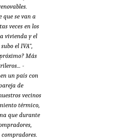
renovables.
e que se van a
as veces en los
 vivienda y el
subo el IVA",
o próximo? Más
leros... -
 en un país con
pareja de
nuestros vecinos
amiento térmico,
orma que durante
 compradores,
es compradores.