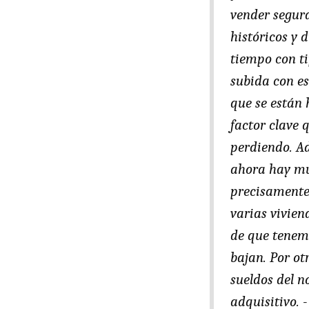
vender segura
históricos y 
tiempo con tip
subida con es
que se están
factor clave 
perdiendo. Ad
ahora hay mu
precisamente
varias vivien
de que tenemo
bajan. Por o
sueldos del n
adquisitivo. 