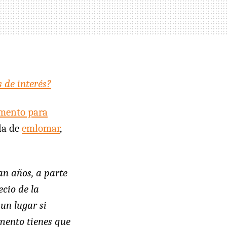
s de interés?
omento para
 la de
emlomar
,
an años, a parte
cio de la
 un lugar si
omento tienes que