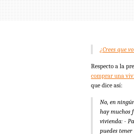
¿Crees que vol
Respecto a la p
comprar una viv
que dice así:
No, en ningún
hay muchos fa
vivienda: - P
puedes tener 