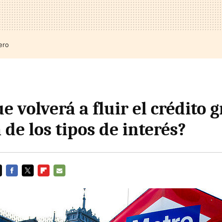
ero
e volverá a fluir el crédito g
 de los tipos de interés?
FACEBOOK
TWITTER
FLIPBOARD
E-
MAIL