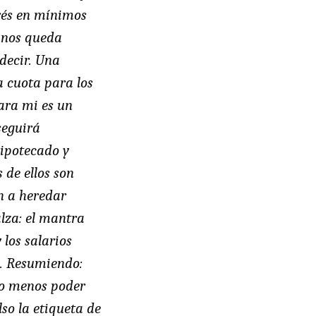
erés en mínimos
e nos queda
edecir. Una
a cuota para los
ara mi es un
seguirá
hipotecado y
de ellos son
n a heredar
alza: el mantra
los salarios
o. Resumiendo:
go menos poder
lso la etiqueta de