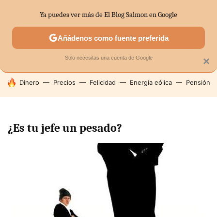
Ya puedes ver más de El Blog Salmon en Google
SECTORES
ECONOMÍA DOMÉSTICA
MERCADOS FINANC
Añádenos como fuente preferida
Solo necesitas una cuenta de Google
×
HOY SE HABLA DE
Dinero
Precios
Felicidad
Energía eólica
Pensión
¿Es tu jefe un pesado?