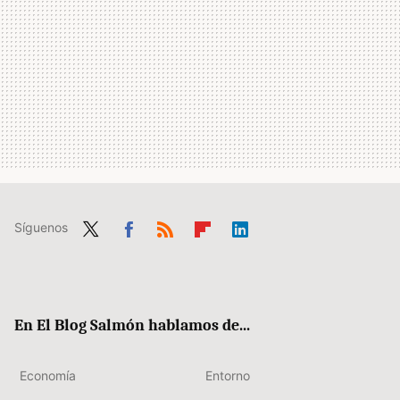
Síguenos
Twit
Fac
RSS
Flip
Link
ter
ebo
boa
edIn
ok
rd
En El Blog Salmón hablamos de...
Economía
Entorno