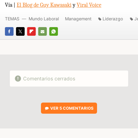
Vía |
El Blog de Guy Kawasaki
y
Viral Voice
TEMAS
Mundo Laboral
Management
Liderazgo
J
FACEBOOK
TWITTER
FLIPBOARD
E-
WHATSAPP
MAIL
Comentarios cerrados
VER
5 COMENTARIOS