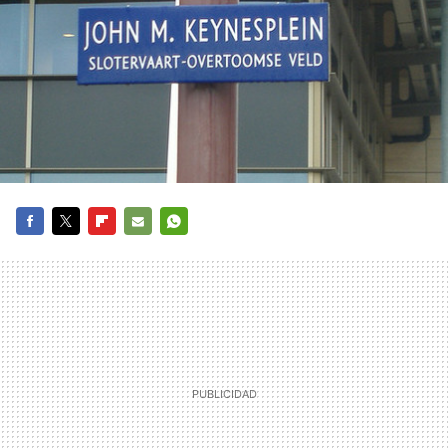
FACEBOOK
TWITTER
FLIPBOARD
E-
WHATSAPP
MAIL