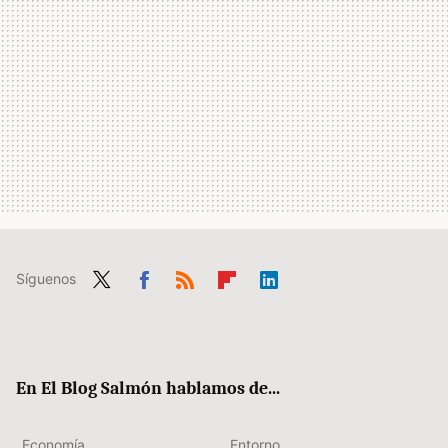
Síguenos
Twit
Fac
RSS
Flip
Link
ter
ebo
boa
edIn
ok
rd
En El Blog Salmón hablamos de...
Economía
Entorno