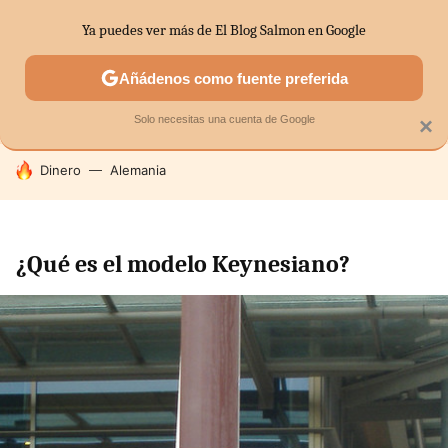
Ya puedes ver más de El Blog Salmon en Google
SECTORES
ECONOMÍA DOMÉSTICA
MERCADOS FINANC
Añádenos como fuente preferida
Solo necesitas una cuenta de Google
×
HOY SE HABLA DE
Dinero
Alemania
¿Qué es el modelo Keynesiano?