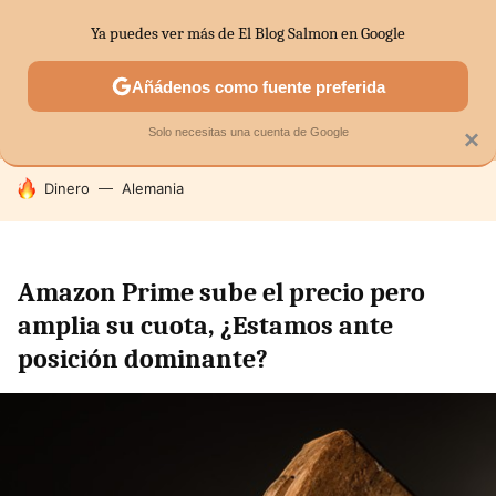
Ya puedes ver más de El Blog Salmon en Google
MENÚ
NUEVO
Añádenos como fuente preferida
SECTORES
ECONOMÍA DOMÉSTICA
MERCADOS FINANC
Solo necesitas una cuenta de Google
×
HOY SE HABLA DE
Dinero
Alemania
Amazon Prime sube el precio pero
amplia su cuota, ¿Estamos ante
posición dominante?