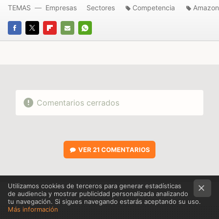
TEMAS
Empresas
Sectores
Competencia
Amazon
FACEBOOK
TWITTER
FLIPBOARD
E-
WHATSAPP
MAIL
Comentarios cerrados
VER
21 COMENTARIOS
Utilizamos cookies de terceros para generar estadísticas
de audiencia y mostrar publicidad personalizada analizando
tu navegación. Si sigues navegando estarás aceptando su uso.
Más información