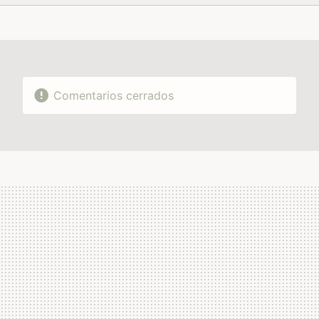
FACEBOOK
TWITTER
FLIPBOARD
E-
WHATSAPP
MAIL
Comentarios cerrados