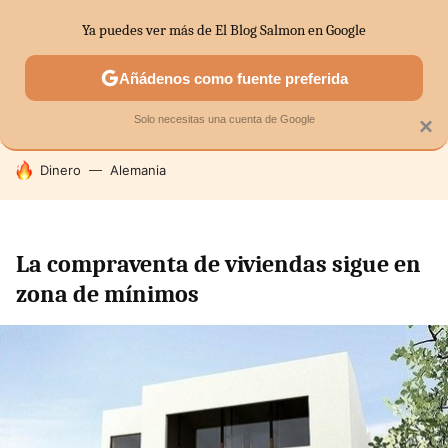
Ya puedes ver más de El Blog Salmon en Google
SECTORES
ECONOMÍA DOMÉSTICA
MERCADOS FINANC
Añádenos como fuente preferida
Solo necesitas una cuenta de Google
×
HOY SE HABLA DE
Dinero
Alemania
La compraventa de viviendas sigue en
zona de mínimos