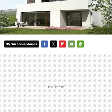
Sin comentarios
FACEBOOK
TWITTER
FLIPBOARD
E-
WHATSAPP
MAIL