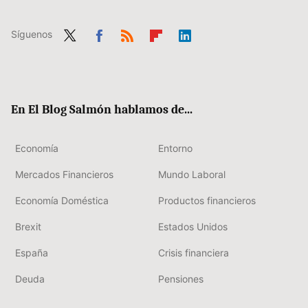
Síguenos
Twit
Fac
RSS
Flip
Link
ter
ebo
boa
edIn
ok
rd
En El Blog Salmón hablamos de...
Economía
Entorno
Mercados Financieros
Mundo Laboral
Economía Doméstica
Productos financieros
Brexit
Estados Unidos
España
Crisis financiera
Deuda
Pensiones