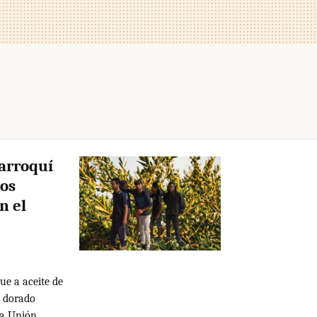
arroquí
os
n el
ue a aceite de
o dorado
la Unión