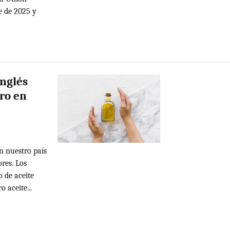
e de 2025 y
Inglés
aro en
n nuestro país
ores. Los
 de aceite
o aceite...