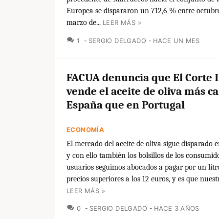
Europea se dispararon un 712,6 % entre octubr
marzo de...
LEER MÁS »
COMENTARIOS
1
SERGIO DELGADO
HACE UN MES
FACUA denuncia que El Corte 
vende el aceite de oliva más c
España que en Portugal
ECONOMÍA
El mercado del aceite de oliva sigue disparado e
y con ello también los bolsillos de los consumid
usuarios seguimos abocados a pagar por un litro
precios superiores a los 12 euros, y es que nuestr
LEER MÁS »
COMENTARIOS
0
SERGIO DELGADO
HACE 3 AÑOS