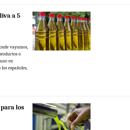
liva a 5
donde vayamos,
productos o
 uno en
 los españoles,
 para los