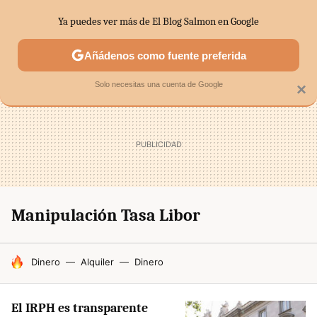
Ya puedes ver más de El Blog Salmon en Google
SECTORES
ECONOMÍA DOMÉSTICA
MERCADOS FINANC
Añádenos como fuente preferida
Solo necesitas una cuenta de Google
×
Manipulación Tasa Libor
HOY SE HABLA DE
Dinero
Alquiler
Dinero
El IRPH es transparente