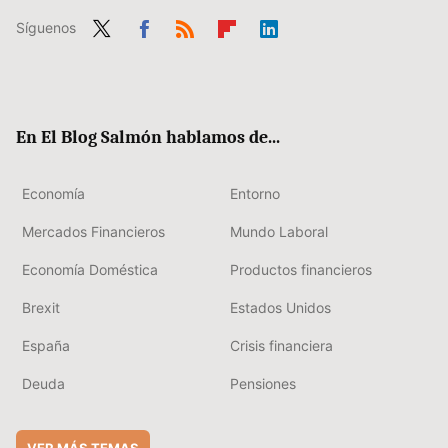
Síguenos
Twit
Fac
RSS
Flip
Link
ter
ebo
boa
edIn
ok
rd
En El Blog Salmón hablamos de...
Economía
Entorno
Mercados Financieros
Mundo Laboral
Economía Doméstica
Productos financieros
Brexit
Estados Unidos
España
Crisis financiera
Deuda
Pensiones
VER MÁS TEMAS