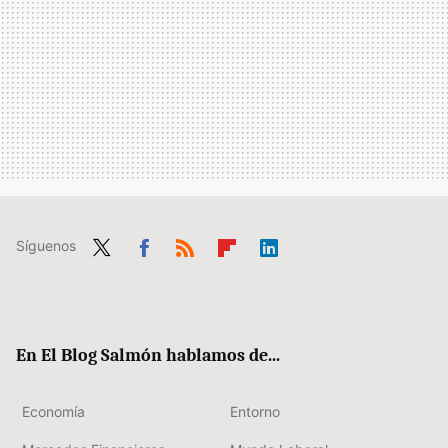
Síguenos
Twit
Fac
RSS
Flip
Link
ter
ebo
boa
edIn
ok
rd
En El Blog Salmón hablamos de...
Economía
Entorno