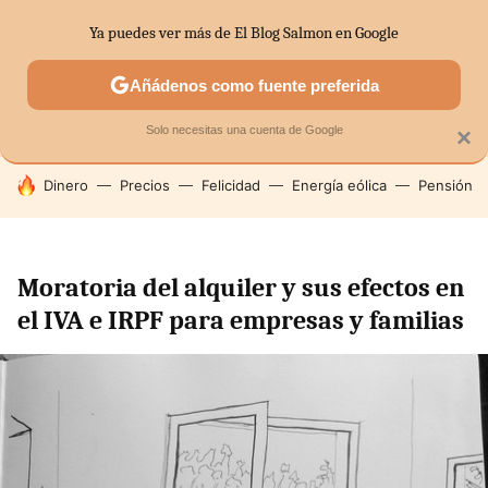
Ya puedes ver más de El Blog Salmon en Google
SECTORES
ECONOMÍA DOMÉSTICA
MERCADOS FINANC
Añádenos como fuente preferida
Solo necesitas una cuenta de Google
×
HOY SE HABLA DE
Dinero
Precios
Felicidad
Energía eólica
Pensión
Moratoria del alquiler y sus efectos en
el IVA e IRPF para empresas y familias