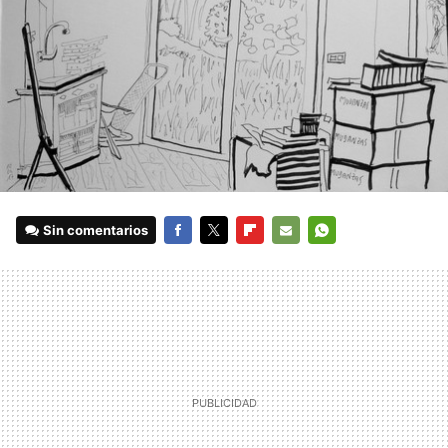
Sin comentarios
FACEBOOK
TWITTER
FLIPBOARD
E-
WHATSAPP
MAIL