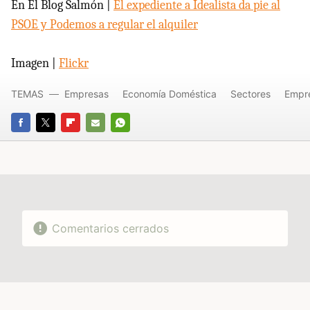
En El Blog Salmón |
El expediente a Idealista da pie al
PSOE y Podemos a regular el alquiler
Imagen |
Flickr
TEMAS
Empresas
Economía Doméstica
Sectores
Empr
FACEBOOK
TWITTER
FLIPBOARD
E-
WHATSAPP
MAIL
Comentarios cerrados