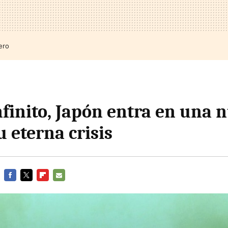
ero
nfinito, Japón entra en una 
u eterna crisis
FACEBOOK
TWITTER
FLIPBOARD
E-
MAIL