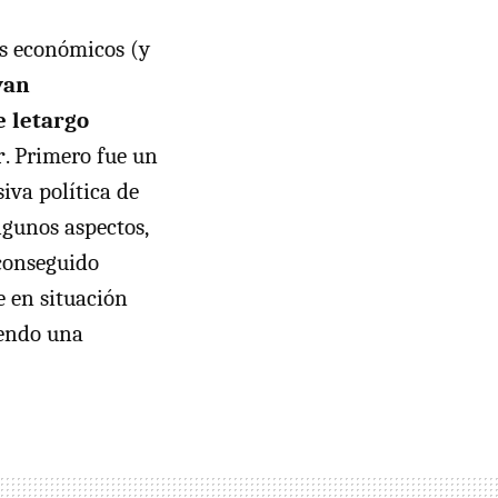
os económicos (y
van
e letargo
r
. Primero fue un
iva política de
lgunos aspectos,
 conseguido
e en situación
iendo una