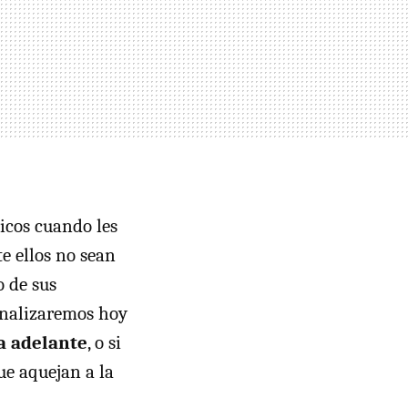
ticos cuando les
e ellos no sean
o de sus
analizaremos hoy
ia adelante
, o si
ue aquejan a la