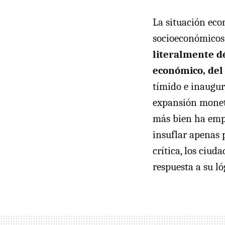
La situación eco
socioeconómicos
literalmente d
económico, del
tímido e inaugur
expansión moneta
más bien ha empe
insuflar apenas 
crítica, los ciu
respuesta a su l