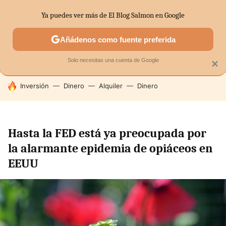
Ya puedes ver más de El Blog Salmon en Google
MENÚ
NUEVO
Añádenos como fuente preferida
SECTORES
ECONOMÍA DOMÉSTICA
MERCADOS FINANC
Solo necesitas una cuenta de Google
×
HOY SE HABLA DE
Inversión
Dinero
Alquiler
Dinero
Hasta la FED está ya preocupada por
la alarmante epidemia de opiáceos en
EEUU