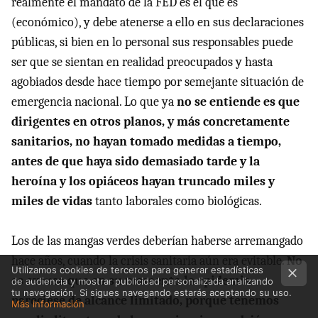
realmente el mandato de la FED es el que es
(económico), y debe atenerse a ello en sus declaraciones
públicas, si bien en lo personal sus responsables puede
ser que se sientan en realidad preocupados y hasta
agobiados desde hace tiempo por semejante situación de
emergencia nacional. Lo que ya
no se entiende es que
dirigentes en otros planos, y más concretamente
sanitarios, no hayan tomado medidas a tiempo,
antes de que haya sido demasiado tarde y la
heroína y los opiáceos hayan truncado miles y
miles de vidas
tanto laborales como biológicas.
Los de las mangas verdes deberían haberse arremangado
hace años, cuando la crisis sanitaria aún era evitable.
No
Utilizamos cookies de terceros para generar estadísticas
es excusa que en su momento la epidemia
de audiencia y mostrar publicidad personalizada analizando
tu navegación. Si sigues navegando estarás aceptando su uso.
pareciese de alcance limitado, porque tenemos
Más información