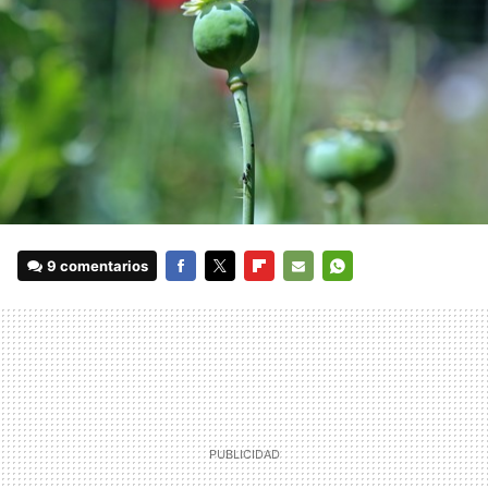
9 comentarios
FACEBOOK
TWITTER
FLIPBOARD
E-
WHATSAPP
MAIL