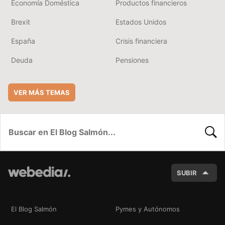
Economía Doméstica
Productos financieros
Brexit
Estados Unidos
España
Crisis financiera
Deuda
Pensiones
VER MÁS TEMAS
BUSC
SUBIR
El Blog Salmón
Pymes y Autónomos