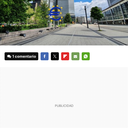
1 comentario
FACEBOOK
TWITTER
FLIPBOARD
E-
WHATSAPP
MAIL