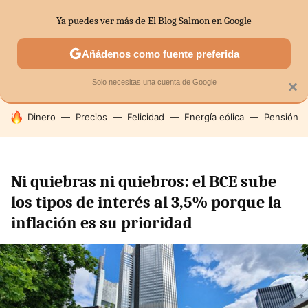
Ya puedes ver más de El Blog Salmon en Google
SECTORES
ECONOMÍA DOMÉSTICA
MERCADOS FINANC
Añádenos como fuente preferida
Solo necesitas una cuenta de Google
×
HOY SE HABLA DE
Dinero
Precios
Felicidad
Energía eólica
Pensión
Ni quiebras ni quiebros: el BCE sube
los tipos de interés al 3,5% porque la
inflación es su prioridad