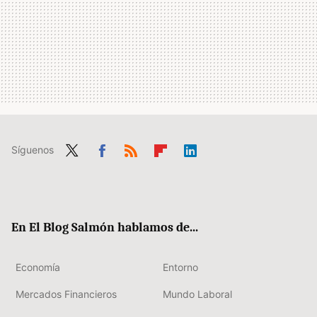
Síguenos
Twit
Fac
RSS
Flip
Link
ter
ebo
boa
edIn
ok
rd
En El Blog Salmón hablamos de...
Economía
Entorno
Mercados Financieros
Mundo Laboral