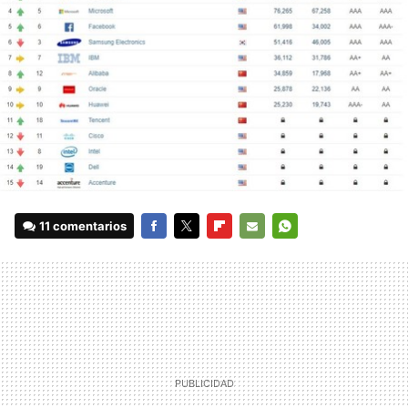
11 comentarios
FACEBOOK
TWITTER
FLIPBOARD
E-
WHATSAPP
MAIL