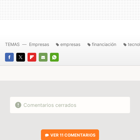
TEMAS
Empresas
empresas
financiación
tecno
FACEBOOK
TWITTER
FLIPBOARD
E-
WHATSAPP
MAIL
Comentarios cerrados
VER
11 COMENTARIOS