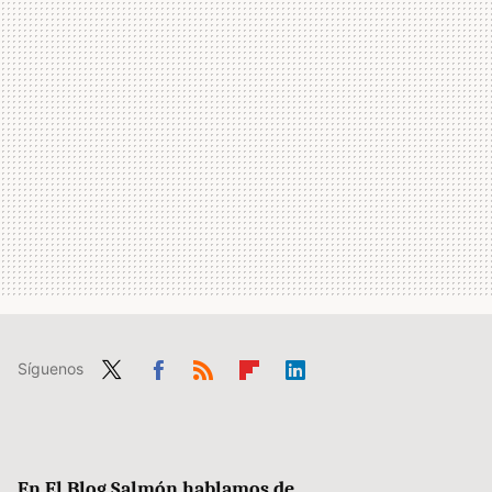
Síguenos
Twit
Fac
RSS
Flip
Link
ter
ebo
boa
edIn
ok
rd
En El Blog Salmón hablamos de...