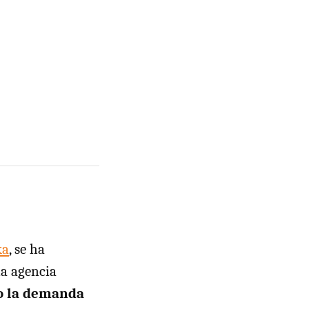
ka
, se ha
la agencia
o la demanda