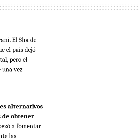
raní. El Sha de
e el país dejó
al, pero el
e una vez
es alternativos
s de obtener
empezó a fomentar
nte las