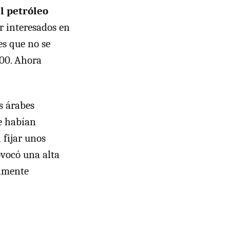
l petróleo
r interesados en
es que no se
000. Ahora
es árabes
ue habían
 fijar unos
ovocó una alta
tamente