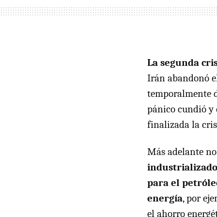
La segunda cris
Irán abandonó el
temporalmente de
pánico cundió y 
finalizada la cri
Más adelante no 
industrializad
para el petról
energía
, por ej
el ahorro energét