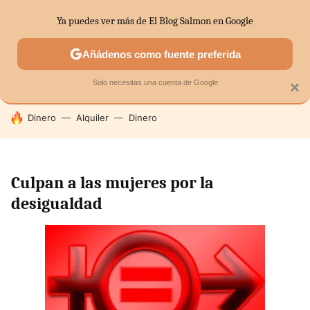
Ya puedes ver más de El Blog Salmon en Google
SECTORES
ECONOMÍA DOMÉSTICA
MERCADOS FINANC
Añádenos como fuente preferida
Solo necesitas una cuenta de Google
×
HOY SE HABLA DE
Dinero
Alquiler
Dinero
Culpan a las mujeres por la
desigualdad