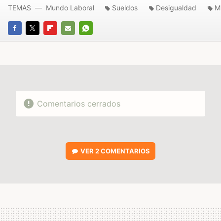
TEMAS
Mundo Laboral
Sueldos
Desigualdad
M
FACEBOOK
TWITTER
FLIPBOARD
E-
WHATSAPP
MAIL
Comentarios cerrados
VER
2 COMENTARIOS