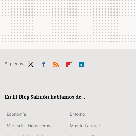
Síguenos
Twit
Fac
RSS
Flip
Link
ter
ebo
boa
edIn
ok
rd
En El Blog Salmón hablamos de...
Economía
Entorno
Mercados Financieros
Mundo Laboral