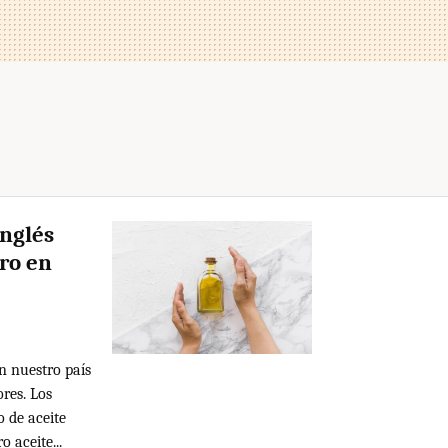
Inglés
aro en
n nuestro país
ores. Los
 de aceite
o aceite...