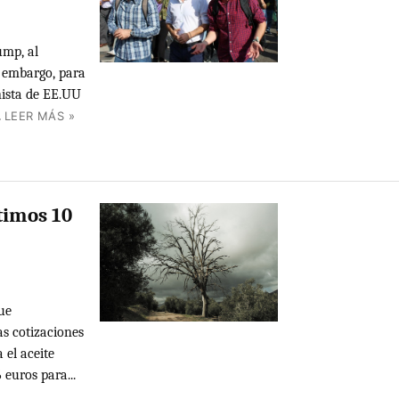
ump, al
n embargo, para
onista de EE.UU
.
LEER MÁS »
timos 10
gue
s cotizaciones
 el aceite
 euros para...