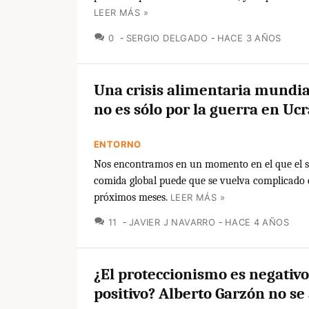
LEER MÁS »
COMENTARIOS
0
SERGIO DELGADO
HACE 3 AÑOS
Una crisis alimentaria mundial
no es sólo por la guerra en Uc
ENTORNO
Nos encontramos en un momento en el que el s
comida global puede que se vuelva complicado 
próximos meses.
LEER MÁS »
COMENTARIOS
11
JAVIER J NAVARRO
HACE 4 AÑOS
¿El proteccionismo es negativo
positivo? Alberto Garzón no se