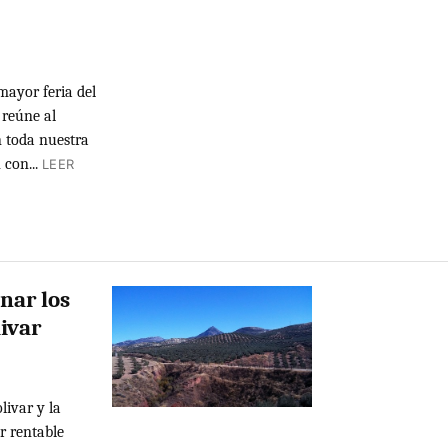
mayor feria del
 reúne al
n toda nuestra
con...
LEER
nar los
ivar
livar y la
r rentable