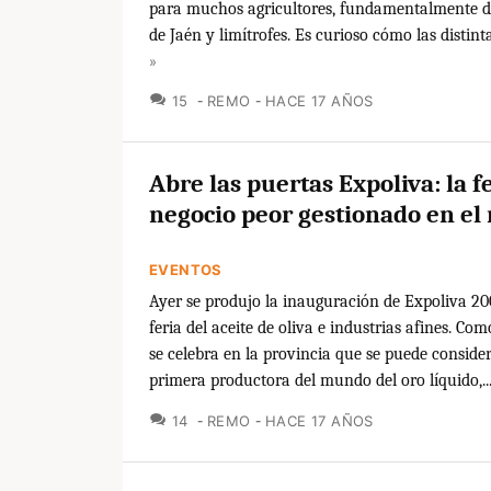
para muchos agricultores, fundamentalmente de
de Jaén y limítrofes. Es curioso cómo las distintas
»
COMENTARIOS
15
REMO
HACE 17 AÑOS
Abre las puertas Expoliva: la f
negocio peor gestionado en e
EVENTOS
Ayer se produjo la inauguración de Expoliva 200
feria del aceite de oliva e industrias afines. Com
se celebra en la provincia que se puede consid
primera productora del mundo del oro líquido,..
COMENTARIOS
14
REMO
HACE 17 AÑOS