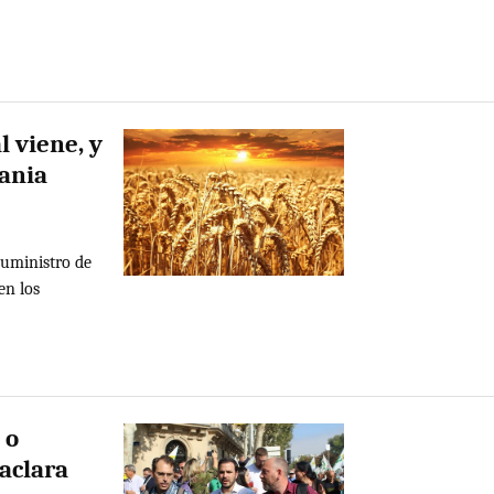
 viene, y
rania
uministro de
en los
 o
 aclara