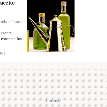
aceite
sando en buscar
almente
l consumo, los
ÑOS