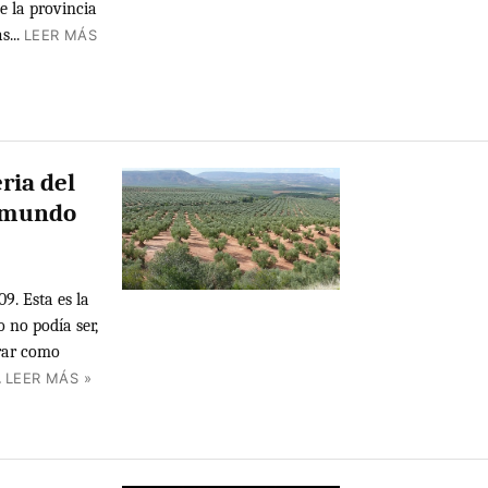
 la provincia
...
LEER MÁS
eria del
l mundo
9. Esta es la
o no podía ser,
erar como
.
LEER MÁS »