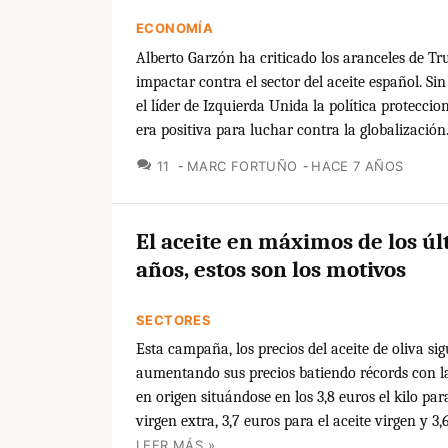
ECONOMÍA
Alberto Garzón ha criticado los aranceles de Tr
impactar contra el sector del aceite español. Si
el líder de Izquierda Unida la política protecci
era positiva para luchar contra la globalización
COMENTARIOS
11
MARC FORTUÑO
HACE 7 AÑOS
El aceite en máximos de los úl
años, estos son los motivos
SECTORES
Esta campaña, los precios del aceite de oliva si
aumentando sus precios batiendo récords con la
en origen situándose en los 3,8 euros el kilo para
virgen extra, 3,7 euros para el aceite virgen y 3,6
LEER MÁS »